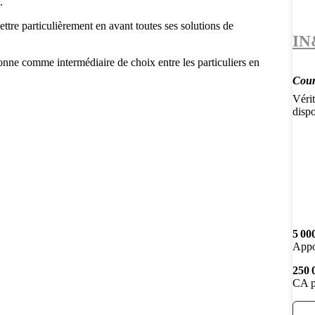
.
ttre particulièrement en avant toutes ses solutions de
IN
ionne comme intermédiaire de choix entre les particuliers en
Court
Vérit
disp
5 00
Appo
250 
CA p