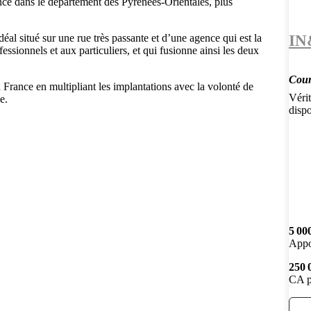
ence dans le département des Pyrénées-Orientales, plus
IN
al situé sur une rue très passante et d’une agence qui est la
essionnels et aux particuliers, et qui fusionne ainsi les deux
Court
 France en multipliant les implantations avec la volonté de
Vérit
e.
disp
5 00
Appo
250 
CA p