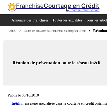
Franchise
Courtage en Crédit
by  toute-la-franchise.com
Annuaire des Franchises
Toutes les actualités
Tous les artic
Réunion 
Accueil
Toutes les actualités des Franchises Courtage en Crédit
Réunion de présentation pour le réseau in&fi
Publié le 05/10/2010
In&Fi
l’enseigne spécialisée dans le courtage en crédit organis