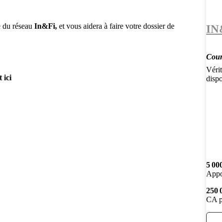
re du réseau
In&Fi,
et vous aidera à faire votre dossier de
IN
Court
Vérit
 ici
disp
5 00
Appo
250 
CA p